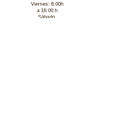
Viernes: 8:00h
a 16:00 h
Sábado,
Domingo y
festivos:
cerrado
Contacto
© 2022 Laboratorio Anaclin S.L. .