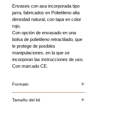
Envases con asa incorporada tipo 
jarra, fabricados en Polietileno alta 
densidad natural, con tapa en color 
rojo.
Con opción de envasado en una 
bolsa de polietileno retractilado, que 
le protege de posibles 
manipulaciones, en la que se 
incorporan las instrucciones de uso. 
Con marcado CE.
Formato
Contenedor Blanco
Tamaño del kit
Contenedor Blanco
Contenedor Blanco
2 Litros - Individual 
Referencia
2 Litros - 40Uds
2 Litros - 54Uds
310
315